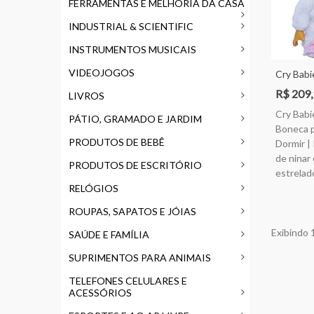
FERRAMENTAS E MELHORIA DA CASA
INDUSTRIAL & SCIENTIFIC
INSTRUMENTOS MUSICAIS
VIDEOJOGOS
Cry Babi
Boneca P
R$ 209
LIVROS
Dormir |
Cry Babi
De Ninar
PÁTIO, GRAMADO E JARDIM
Boneca p
Estrelado
PRODUTOS DE BEBÊ
Dormir |
de ninar
PRODUTOS DE ESCRITÓRIO
estrelad
RELÓGIOS
ROUPAS, SAPATOS E JÓIAS
Exibindo 1
SAÚDE E FAMÍLIA
SUPRIMENTOS PARA ANIMAIS
TELEFONES CELULARES E
ACESSÓRIOS