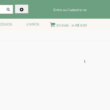
Entre ou Cadastre-se
LÓGIOS
LIVROS
(0
Unid)
-
m R$ 0,00
1