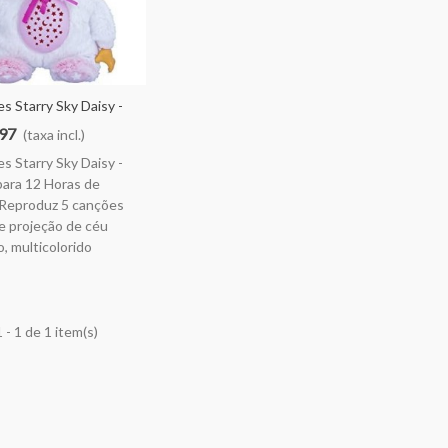
es Starry Sky Daisy -
ara 12 Horas De
,97
(taxa incl.)
 Reproduz 5 Canções
es Starry Sky Daisy -
 E Projeção De Céu
ara 12 Horas de
, Multicol
 Reproduz 5 canções
 e projeção de céu
o, multicolorido
 - 1 de 1 item(s)