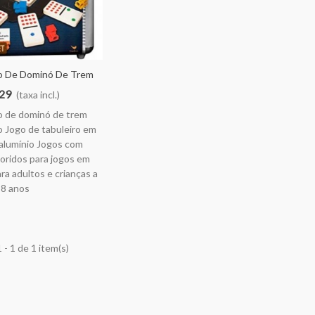
o De Dominó De Trem
 Jogo De Tabuleiro
,29
(taxa incl.)
 De Alumínio Jogos
o de dominó de trem
s Coloridos Para
 Jogo de tabuleiro em
 Família Para
 alumínio Jogos com
loridos para jogos em
ara adultos e crianças a
 8 anos
 - 1 de 1 item(s)