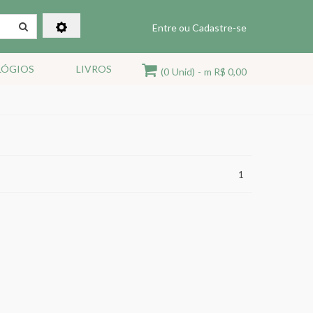
Entre ou Cadastre-se
LÓGIOS
LIVROS
(0
Unid)
-
m R$ 0,00
1