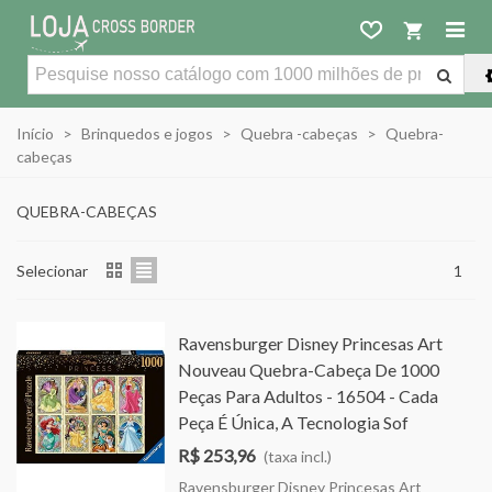
Início
>
Brinquedos e jogos
>
Quebra -cabeças
>
Quebra-
cabeças
QUEBRA-CABEÇAS
Selecionar
1
Ravensburger Disney Princesas Art
Nouveau Quebra-Cabeça De 1000
Peças Para Adultos - 16504 - Cada
Peça É Única, A Tecnologia Sof
R$ 253,96
(taxa incl.)
Ravensburger Disney Princesas Art