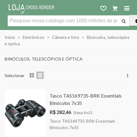
Início
>
Eletrônicos
>
Câmera e foto
>
Binóculos, telescópios
e óptica
BINÓCULOS, TELESCÓPIOS E ÓPTICA
Selecionar
1
Tasco TAS169735-BRK Essentials
Binóculos 7x35
R$ 282,46
(taxa incl.)
Tasco TAS169735-BRK Essentials
Binóculos 7x35