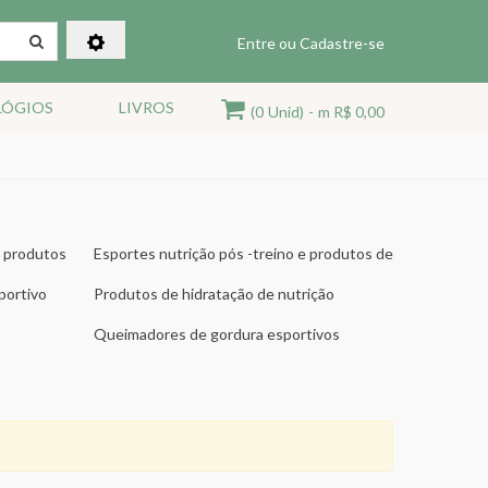
Entre ou Cadastre-se
LÓGIOS
LIVROS
(0
Unid)
-
m R$ 0,00
e produtos
Esportes nutrição pós -treino e produtos de
recuperação
portivo
Produtos de hidratação de nutrição
esportiva
Queimadores de gordura esportivos
nutricionais e termogênica