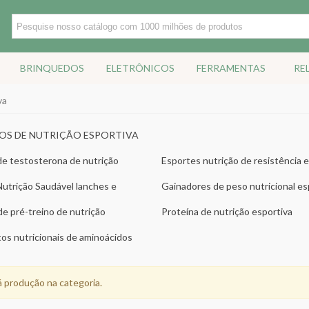
BRINQUEDOS
ELETRÔNICOS
FERRAMENTAS
RE
va
OS DE NUTRIÇÃO ESPORTIVA
de testosterona de nutrição
Esportes nutrição de resistência 
energéticos
utrição Saudável lanches e
Gainadores de peso nutricional es
e pré-treino de nutrição
Proteína de nutrição esportiva
os nutricionais de aminoácidos
 produção na categoria.