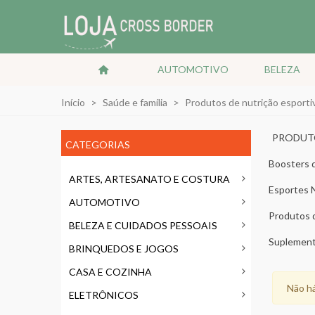
AUTOMOTIVO
BELEZA
Início
>
Saúde e família
>
Produtos de nutrição esporti
PRODUT
CATEGORIAS
Boosters 
esportiva
ARTES, ARTESANATO E COSTURA
Esportes N
AUTOMOTIVO
bebidas
Produtos d
BELEZA E CUIDADOS PESSOAIS
esportiva
Suplement
BRINQUEDOS E JOGOS
CASA E COZINHA
Não há
ELETRÔNICOS